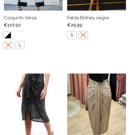
Conjunto Versa
Falda Britney negra
€
107,50
€
29,99
S
M
M
L