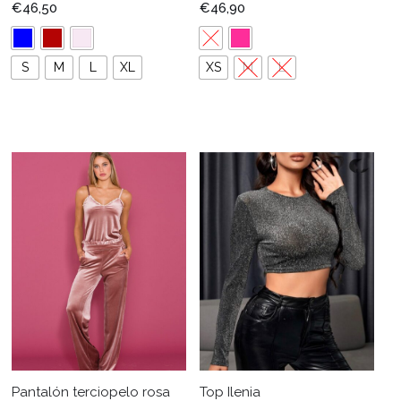
€
46,50
€
46,90
S
M
L
XL
XS
M
L
Pantalón terciopelo rosa
Top Ilenia