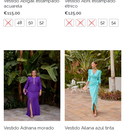
Vestido Abigail estampado
Vestido Abril estampado
acuarela
étnico
€
115,00
€
125,00
46
48
50
52
46
48
50
52
54
Vestido Adriana morado
Vestido Ailana azul tinta