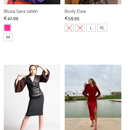
Blusa Sara satén
Body Elea
€
42,99
€
59,95
S
M
L
XL
M