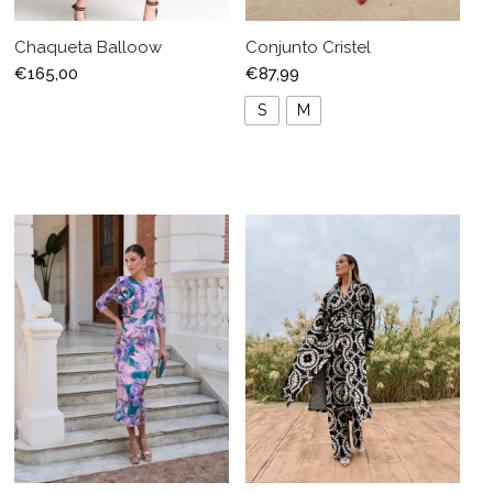
Chaqueta Balloow
Conjunto Cristel
€
165,00
€
87,99
S
M