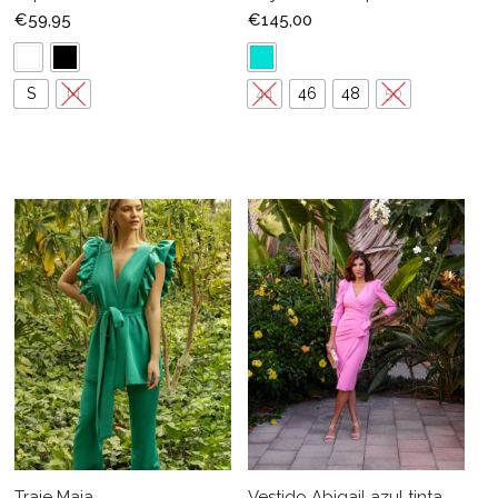
€
59,95
€
145,00
S
M
44
46
48
50
Traje Maia
Vestido Abigail azul tinta