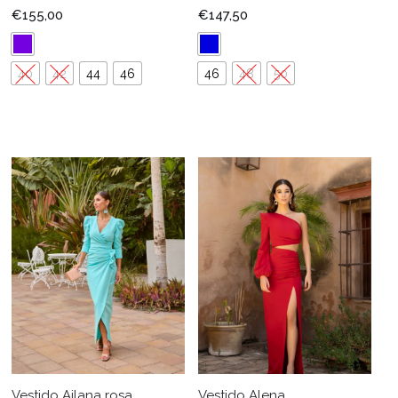
€
155,00
€
147,50
40
42
44
46
46
48
50
Vestido Ailana rosa
Vestido Alena