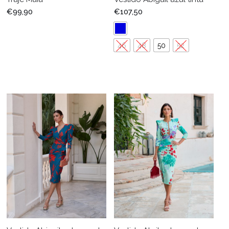
€
99,90
€
107,50
46
48
50
52