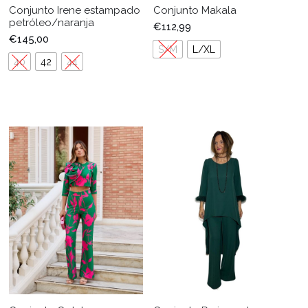
Conjunto Irene estampado
Conjunto Makala
petróleo/naranja
€
112,99
€
145,00
S/M
L/XL
40
42
44