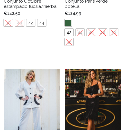
Conjunto Octubre
Conjunto Paris verde
estampado fucsia/hierba
botella
€
142,50
€
124,99
38
40
42
44
42
44
46
48
50
52