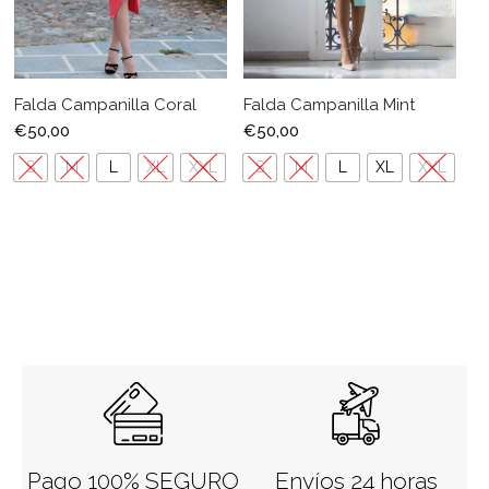
Falda Campanilla Coral
Falda Campanilla Mint
€
50,00
€
50,00
S
M
L
XL
XXL
S
M
L
XL
XXL
Pago 100% SEGURO
Envíos 24 horas