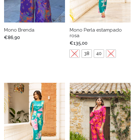
Mono Brenda
Mono Perla estampado
rosa
€
86,90
€
135,00
36
38
40
42