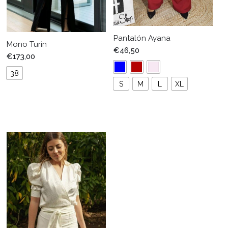
Pantalón Ayana
Mono Turín
€
46,50
€
173,00
38
S
M
L
XL