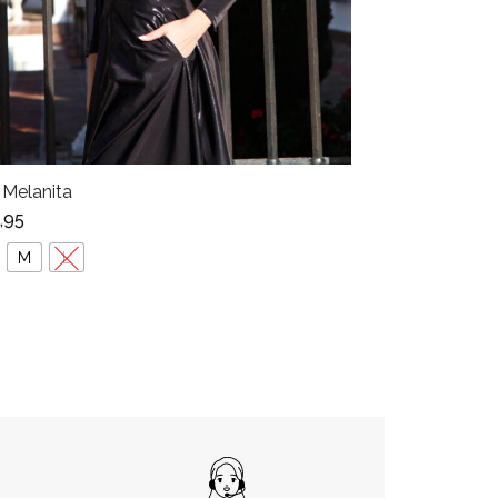
 Melanita
Vestido Strada
,95
€
125,00
M
L
L