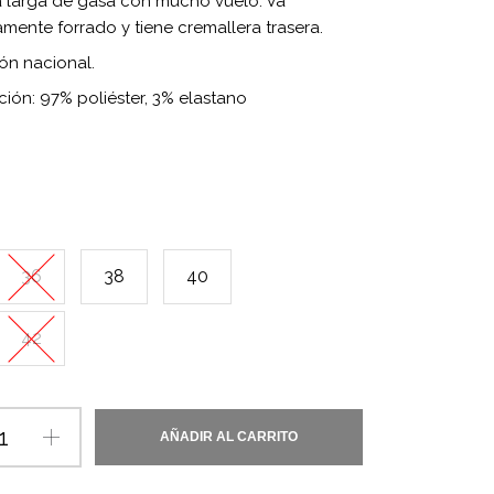
 larga de gasa con mucho vuelo. Va
ente forrado y tiene cremallera trasera.
ón nacional.
ión: 97% poliéster, 3% elastano
36
38
40
42
AÑADIR AL CARRITO