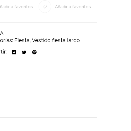
ñadir a favoritos
Añadir a favoritos
A
orías:
Fiesta
,
Vestido fiesta largo
tir