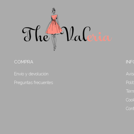
COMPRA
IN
Envío y devolución
Avis
Preguntas frecuentes
Polí
Térm
Cook
Cont