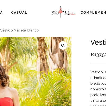
TA
CASUAL
COMPLEME
Vestido Marieta blanco
Vest
€
137,5
Vestido l
asimétri
bielástic
hombro s
parte izq
cintura c