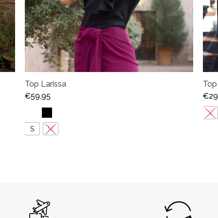
Top Larissa
Top
€
59,95
€
29
S
S
M