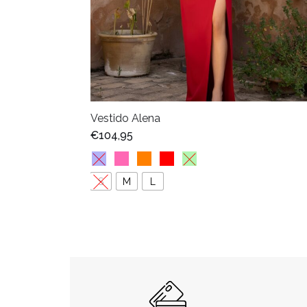
Vestido Alena
€
104,95
S
M
L