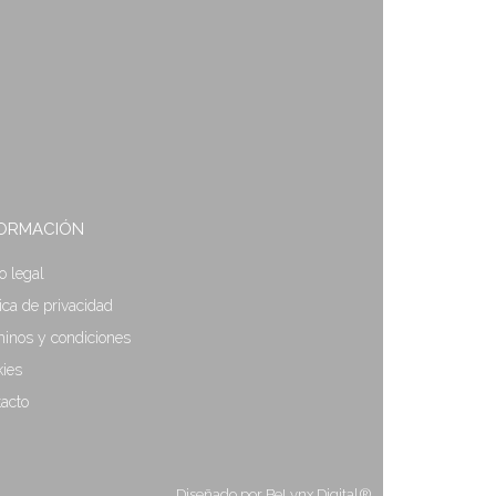
FORMACIÓN
o legal
tica de privacidad
inos y condiciones
ies
acto
Diseñado por BeLynx Digital®