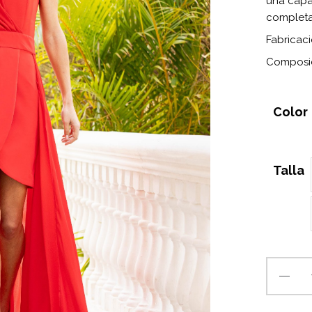
una capa
completam
Fabricaci
Composic
Color
Talla