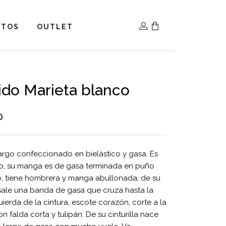
NTOS
OUTLET
ido Marieta blanco
0
argo confeccionado en bielástico y gasa. Es
co, su manga es de gasa terminada en puño
o, tiene hombrera y manga abullonada, de su
ale una banda de gasa que cruza hasta la
uierda de la cintura, escote corazón, corte a la
on falda corta y tulipán. De su cinturilla nace